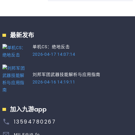
最新发布
单机CS：绝地反击
2026-04-17 14:07:14
刘邦军团武器技能解析与应用指南
2026-04-16 14:19:11
加入九游app
13594780267
MILE@j9.fo