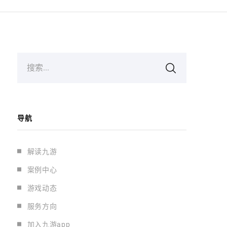
搜索...
导航
解读九游
案例中心
游戏动态
服务方向
加入九游app