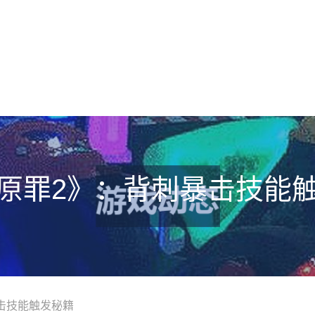
原罪2》：背刺暴击技能
击技能触发秘籍