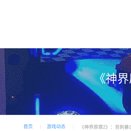
《神界
首页
游戏动态
《神界原罪2》：背刺暴