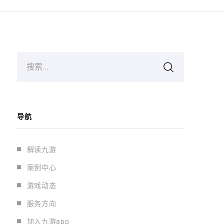
搜索...
导航
解读九游
案例中心
游戏动态
服务方向
加入九游app