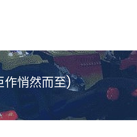
巨作悄然而至)