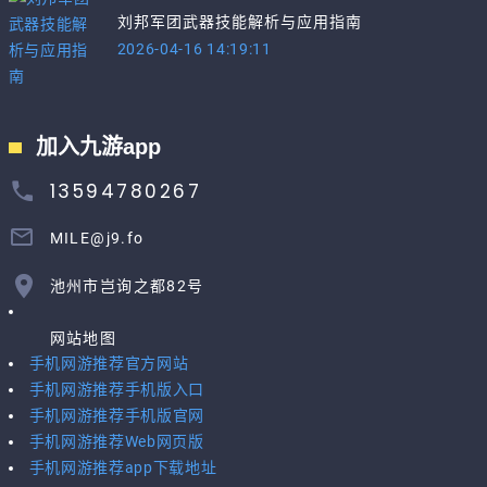
刘邦军团武器技能解析与应用指南
2026-04-16 14:19:11
加入九游app
13594780267
MILE@j9.fo
池州市岂询之都82号
网站地图
手机网游推荐官方网站
手机网游推荐手机版入口
手机网游推荐手机版官网
手机网游推荐Web网页版
手机网游推荐app下载地址