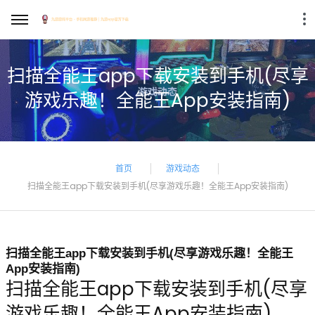
扫描全能王app下载安装到手机(尽享
游戏乐趣！全能王App安装指南)
首页
游戏动态
扫描全能王app下载安装到手机(尽享游戏乐趣！全能王App安装指南)
扫描全能王app下载安装到手机(尽享游戏乐趣！全能王
App安装指南)
扫描全能王app下载安装到手机(尽享
游戏乐趣！全能王App安装指南)