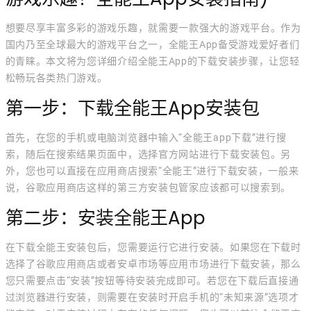
想要尽享丰富多彩的游戏乐趣，就需要一款强大的游戏平台。作为
国内乃至全球最大的游戏平台之一，全能王App备受游戏爱好者们
的青睐。本文将为您详细介绍全能王App的下载安装步骤，让您轻
松畅玩各类热门游戏。
第一步：下载全能王App安装包
首先，在您的手机或电脑浏览器中输入“全能王app下载”进行搜
索，随后在搜索结果页面中，选择官方网站进行下载安装包。另
外，您也可以直接在应用商店搜索“全能王”进行下载安装，一般来
说，谷歌应用商店这样的第三方安装包管家应该都可以搜索到。
第二步：安装全能王App
在下载全能王安装包后，您需要运行它进行安装。如果您在下载时
选择了谷歌应用商店或者安卓市场等应用市场进行下载安装，那么
您只需要点击“安装”按钮等待安装完成即可。若您在下载后直接通
过浏览器进行安装，则需要在安装时开启手机的“未知来源”选项才